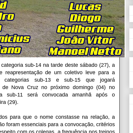
 categoria sub-14 na tarde deste sábado (27), a
e reapresentação de um coletivo leve para a
s categorias sub-13 e sub-15 que jogará
de Nova Cruz no próximo domingo (04) no
ria sub-11 será convocada amanhã após o
ra (29).
izados para que o nome constasse na relação, a
não foram essenciais para a convocação, critérios
respeito com os colegas, a frequência nos treinos