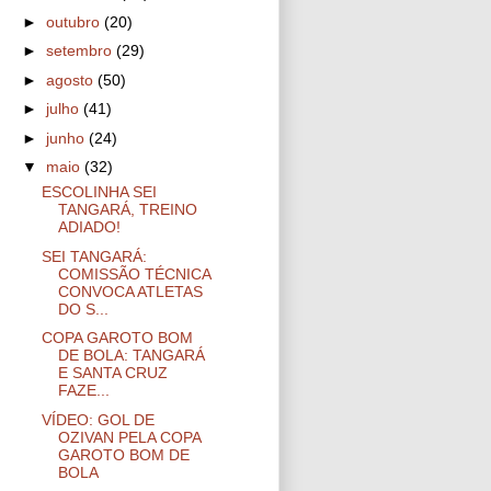
►
outubro
(20)
►
setembro
(29)
►
agosto
(50)
►
julho
(41)
►
junho
(24)
▼
maio
(32)
ESCOLINHA SEI
TANGARÁ, TREINO
ADIADO!
SEI TANGARÁ:
COMISSÃO TÉCNICA
CONVOCA ATLETAS
DO S...
COPA GAROTO BOM
DE BOLA: TANGARÁ
E SANTA CRUZ
FAZE...
VÍDEO: GOL DE
OZIVAN PELA COPA
GAROTO BOM DE
BOLA