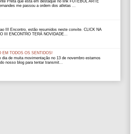
Ponte Preta que está em destaque no link FUTEBOL ARTE
andes me passou a ordem dos atletas ...
 ao III Encontro, estão resumidos neste convite. CLICK NA
O III ENCONTRO TERÁ NOVIDADE...
O EM TODOS OS SENTIDOS!
m dia de muita movimentação no 13 de novembro estamos
 do nosso blog para tentar transmit...