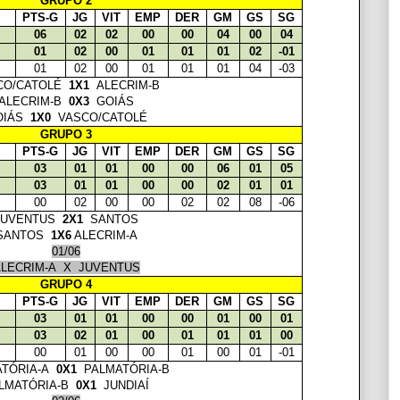
GRUPO 2
PTS-G
JG
VIT
EMP
DER
GM
GS
SG
06
02
02
00
00
04
00
04
01
02
00
01
01
01
02
-01
01
02
00
01
01
01
04
-03
CO/CATOLÉ
1X1
ALECRIM-B
ALECRIM-B
0X3
GOIÁS
OIÁS
1X0
VASCO/CATOLÉ
GRUPO 3
PTS-G
JG
VIT
EMP
DER
GM
GS
SG
03
01
01
00
00
06
01
05
03
01
01
00
00
02
01
01
00
02
00
00
02
02
08
-06
JUVENTUS
2X1
SANTOS
SANTOS
1X6
ALECRIM-A
01/06
LECRIM-A X JUVENTUS
GRUPO 4
PTS-G
JG
VIT
EMP
DER
GM
GS
SG
03
01
01
00
00
01
00
01
03
02
01
00
01
01
01
00
00
01
00
00
01
00
01
-01
ATÓRIA-A
0X1
PALMATÓRIA-B
LMATÓRIA-B
0X1
JUNDIAÍ