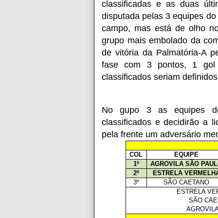
classificadas e as duas últ
disputada pelas 3 equipes do
campo, mas está de olho no 
grupo mais embolado da comp
de vitória da Palmatória-A p
fase com 3 pontos, 1 gol 
classificados seriam definido
No gupo 3 as equipes d
classificados e decidirão a 
pela frente um adversário me
COL
EQUIPE
1º
AGROVILA SÃO PAU
2º
ESTRELA VERMELH
3º
SÃO CAETANO
ESTRELA V
SÃO CA
AGROVIL