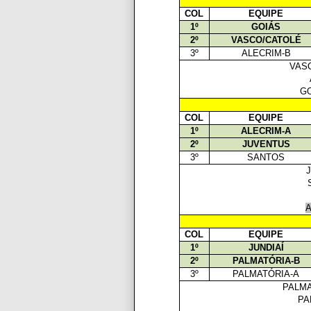
COL
EQUIPE
1º
GOIÁS
2º
VASCO/CATOLÉ
3º
ALECRIM-B
VAS
G
COL
EQUIPE
1º
ALECRIM-A
2º
JUVENTUS
3º
SANTOS
A
COL
EQUIPE
1º
JUNDIAÍ
2º
PALMATÓRIA-B
3º
PALMATÓRIA-A
PALM
PA