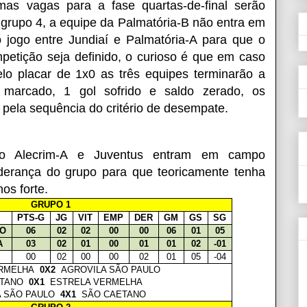
imas vagas para a fase quartas-de-final serão
 grupo 4, a equipe da Palmatória-B não entra em
jogo entre Jundiaí e Palmatória-A para que o
etição seja definido, o curioso é que em caso
elo placar de 1x0 as três equipes terminarão a
marcado, 1 gol sofrido e saldo zerado, os
s pela sequência do critério de desempate.
o Alecrim-A e Juventus entram em campo
liderança do grupo para que teoricamente tenha
nos forte.
GRUPO 1
PTS-G
JG
VIT
EMP
DER
GM
GS
SG
LO
06
02
02
00
00
06
01
05
A
03
02
01
00
01
01
02
-01
00
02
00
00
02
01
05
-04
ERMELHA
0X2
AGROVILA SÃO PAULO
ETANO
0X1
ESTRELA VERMELHA
A SÃO PAULO
4X1
SÃO CAETANO