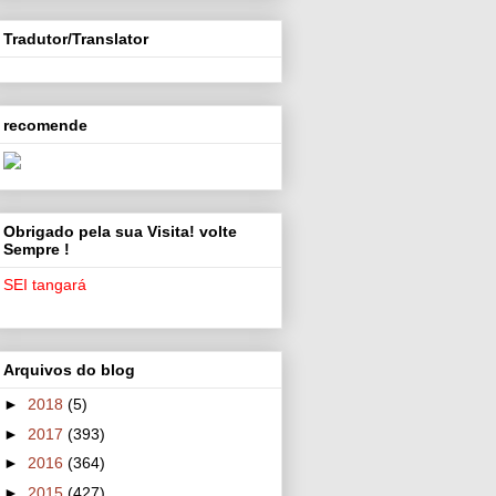
Tradutor/Translator
recomende
Obrigado pela sua Visita! volte
Sempre !
SEI tangará
Arquivos do blog
►
2018
(5)
►
2017
(393)
►
2016
(364)
►
2015
(427)