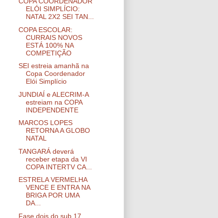
COPA COORDENADOR
ELÓI SIMPLÍCIO:
NATAL 2X2 SEI TAN...
COPA ESCOLAR:
CURRAIS NOVOS
ESTÁ 100% NA
COMPETIÇÃO
SEI estreia amanhã na
Copa Coordenador
Elói Simplício
JUNDIAÍ e ALECRIM-A
estreiam na COPA
INDEPENDENTE
MARCOS LOPES
RETORNA A GLOBO
NATAL
TANGARÁ deverá
receber etapa da VI
COPA INTERTV CA...
ESTRELA VERMELHA
VENCE E ENTRA NA
BRIGA POR UMA
DA...
Fase dois do sub 17